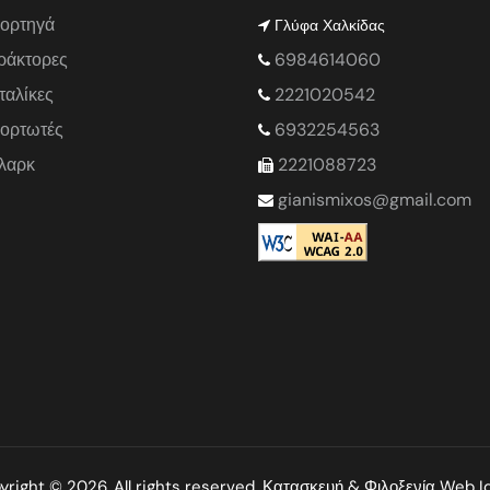
ορτηγά
Γλύφα Χαλκίδας
ράκτορες
6984614060
ταλίκες
2221020542
ορτωτές
6932254563
λαρκ
2221088723
gianismixos@gmail.com
yright © 2026. All rights reserved. Κατασκευή & Φιλοξενία
Web I